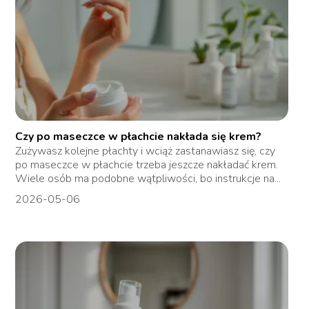
Czy po maseczce w płachcie nakłada się krem?
Zużywasz kolejne płachty i wciąż zastanawiasz się, czy
po maseczce w płachcie trzeba jeszcze nakładać krem.
Wiele osób ma podobne wątpliwości, bo instrukcje na...
2026-05-06