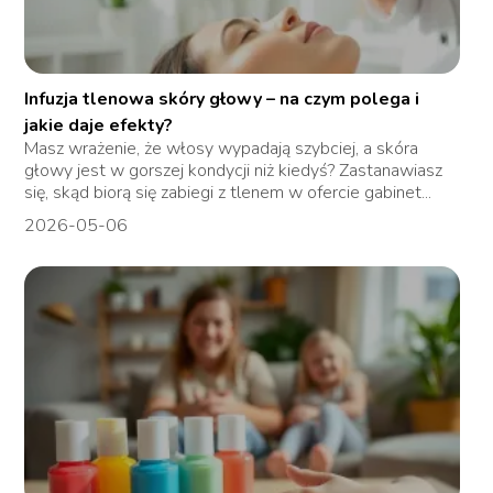
Infuzja tlenowa skóry głowy – na czym polega i
jakie daje efekty?
Masz wrażenie, że włosy wypadają szybciej, a skóra
głowy jest w gorszej kondycji niż kiedyś? Zastanawiasz
się, skąd biorą się zabiegi z tlenem w ofercie gabinet...
2026-05-06