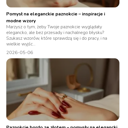
Pomysł na eleganckie paznokcie – inspiracje i
modne wzory
Marzysz o tym, żeby Twoje paznokcie wyglądały
elegancko, ale bez przesady i nachalnego błysku?
Szukasz wzorów, które sprawdzą się i do pracy, i na
wielkie wyjśc...
2026-05-06
Paznokcie bordo ze złotem – pomysły na elegancki