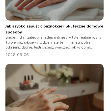
Jak szybko zapuścić paznokcie? Skuteczne domowe
sposoby
Siedem dni i zaledwie jeden milimetr – tyle realnie rosną
Twoje paznokcie w tydzień, ale ten milimetr potrafi
odmienić dłonie. Jeśli chcesz wiedzieć, jak w domo...
2026-05-06