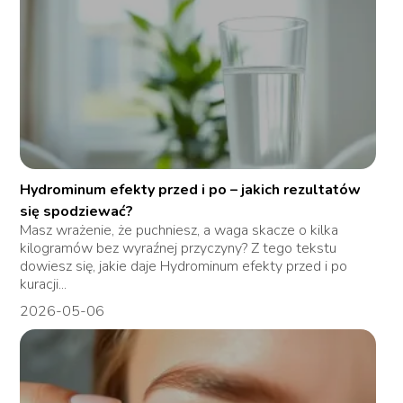
Hydrominum efekty przed i po – jakich rezultatów
się spodziewać?
Masz wrażenie, że puchniesz, a waga skacze o kilka
kilogramów bez wyraźnej przyczyny? Z tego tekstu
dowiesz się, jakie daje Hydrominum efekty przed i po
kuracji...
2026-05-06