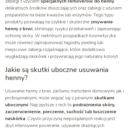
zabiegi z użyciem
specjalnych removerów do henny
,
delikatnych środków złuszczających oraz zabiegi z użyciem
preparatów na bazie kwasów lub enzymów. Tego typu
produkty pozwalają na szybkie i skuteczne
zmywanie
henny z brwi
, eliminując ryzyko przebarwień i zapewniając
ochronę skóry. W niektórych przypadkach kosmetyczka
może również zaproponować łagodny peeling lub
miejscowe zabiegi rozjaśniające, które dodatkowo
wygładzają naskórek i przywracają jego naturalny koloryt.
Jakie są skutki uboczne usuwania
henny?
Usuwanie henny z brwi, zarówno metodami domowymi, jak i
profesjonalnymi, może wiązać się z pewnymi
skutkami
ubocznymi
. Najczęstsze z nich to
podrażnienia skóry,
zaczerwienienie, pieczenie, suchość lub łuszczenie
naskórka
. Często przyczyną niepożądanych reakcji jest
zbyt intensywne pocieranie, używanie drażniących