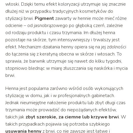
włoski. Dzięki temu efekt koloryzacji utrzymuje się znacznie
dłużej niż w przypadku tradycyjnych kosmetyków do
stylizacji brwi.
Pigment
zawarty w hennie może mieć różne
odcienie – od jasnobrązowego po głęboką czerń, zależnie
od rodzaju produktu i czasu trzymania. Im dłużej henna
pozostaje na skórze, tym intensywniejszy i trwalszy jest
efekt. Mechanizm działania henny opiera się na jej zdolności
do łączenia się z keratyną obecna w skórze i włosach. To
sprawia, że barwnik utrzymuje się nawet do kilku tygodni,
stopniowo blednąc w miarę złuszczania się naskórka i mycia
brwi.
Henna jest popularna zarówno wśród osób wykonujących
stylizację w domu, jak i w profesjonalnych gabinetach.
Jednak nieumiejętne nałożenie produktu lub zbyt długi czas
trzymania może prowadzić do niepożądanych efektów,
takich jak
zbyt szerokie, za ciemne lub krzywe brwi
. W
takich przypadkach pojawia się potrzeba szybkiego
usuwania henny
z brwi, co nie zawsze jest łatwe i