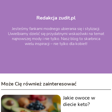
Redakcja zudit.pl
Jesteśmy fankami modnego ubierania się i stylizacji.
Uwielbiamy dzielić się przydatnymi wskazówki na temat
najnowszej mody i nie tylko. Nasz blog to skarbnica
wielu inspiracji – nie tylko dla kobiet!
Może Cię również zainteresować
Jakie owoce w
diecie keto?