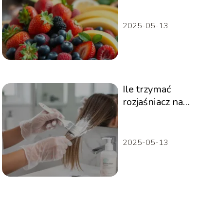
2025-05-13
Ile trzymać
rozjaśniacz na
włosach? Zasady
bezpiecznego
rozjaśniania
2025-05-13