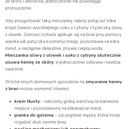
ze skóry i włosków, jednocześnie nie powodując
przesuszenia.
Aby przygotować taką mieszankę, należy połączyć kilka
kropli świeżo wyciśniętego soku z cytryny z łyżeczką oliwy
z oliwek. Gotowy roztwór aplikuje się na brwi przy pomocy
wacika lub patyczka kosmetycznego, pozostawia na kilka
minut, a następnie delikatnie zmywa ciepłą wodą.
Mieszanka oliwy z oliwek i soku z cytryny skutecznie
usuwa hennę ze skóry
, a jednocześnie odżywia i nawilża
naskórek.
Wśród innych domowych sposobów na
zmywanie henny
z brwi
można wymienić również:
krem tłusty
– nałożony grubą warstwą na barwione
miejsce i pozostawiony na kilkanaście minut,
pianka do golenia
– szczególnie męska, która może
rozjaśnić zbyt ciemne brwi,