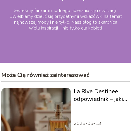
Jesteśmy fankami modnego ubierania się i stylizacji.
Uwielbiamy dzielić się przydatnymi wskazówki na temat
najnowszej mody i nie tylko. Nasz blog to skarbnica
wielu inspiracji – nie tylko dla kobiet!
Może Cię również zainteresować
La Rive Destinee
odpowiednik – jakie
perfumy są
podobne?
2025-05-13