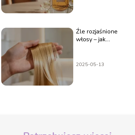
Źle rozjaśnione
włosy – jak
naprawić kolor i
zadbać o pasma?
2025-05-13