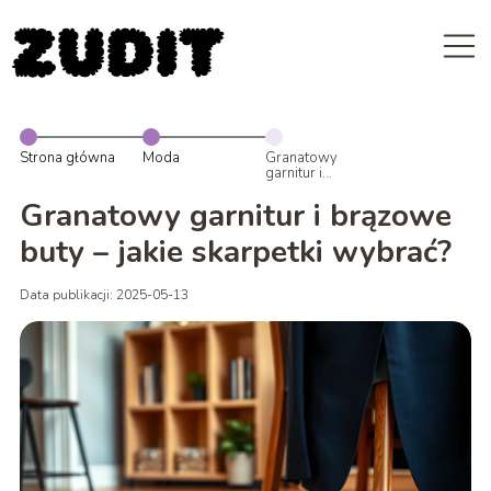
Strona główna
Moda
Granatowy
garnitur i
brązowe buty –
jakie skarpetki
Granatowy garnitur i brązowe
wybrać?
buty – jakie skarpetki wybrać?
Data publikacji: 2025-05-13