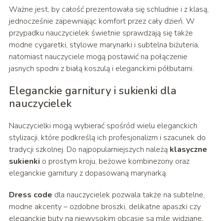
Ważne jest, by całość prezentowała się schludnie i z klasą,
jednocześnie zapewniając komfort przez cały dzień. W
przypadku nauczycielek świetnie sprawdzają się także
modne cygaretki, stylowe marynarki i subtelna biżuteria,
natomiast nauczyciele mogą postawić na połączenie
jasnych spodni z białą koszulą i eleganckimi półbutami.
Eleganckie garnitury i sukienki dla
nauczycielek
Nauczycielki mogą wybierać spośród wielu eleganckich
stylizacji, które podkreślą ich profesjonalizm i szacunek do
tradycji szkolnej. Do najpopularniejszych należą
klasyczne
sukienki
o prostym kroju, beżowe kombinezony oraz
eleganckie garnitury z dopasowaną marynarką.
Dress code
dla nauczycielek pozwala także na subtelne,
modne akcenty – ozdobne broszki, delikatne apaszki czy
eleganckie buty na niewysokim obcasie są mile widziane.