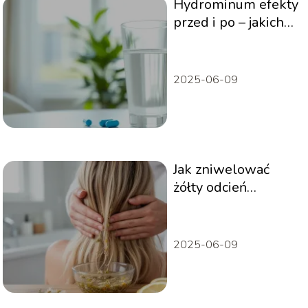
Hydrominum efekty
przed i po – jakich
rezultatów się
spodziewać?
2025-06-09
Jak zniwelować
żółty odcień
włosów domowe
sposoby?
2025-06-09