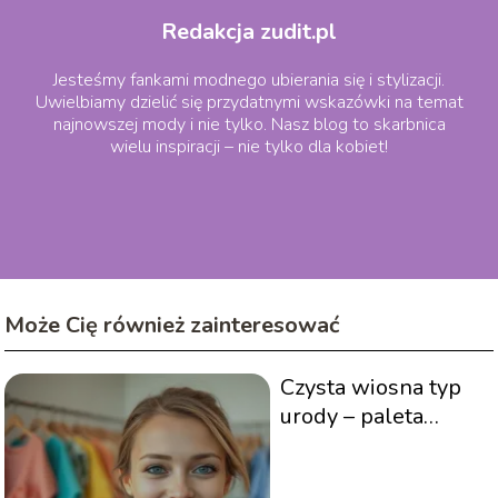
Redakcja zudit.pl
Jesteśmy fankami modnego ubierania się i stylizacji.
Uwielbiamy dzielić się przydatnymi wskazówki na temat
najnowszej mody i nie tylko. Nasz blog to skarbnica
wielu inspiracji – nie tylko dla kobiet!
Może Cię również zainteresować
Czysta wiosna typ
urody – paleta
kolorów, makijaż,
styl