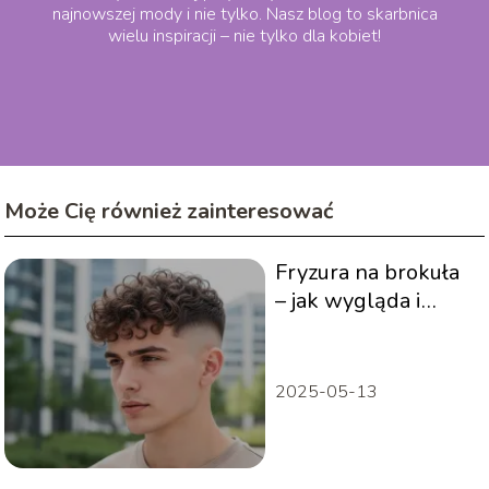
najnowszej mody i nie tylko. Nasz blog to skarbnica
wielu inspiracji – nie tylko dla kobiet!
Może Cię również zainteresować
Fryzura na brokuła
– jak wygląda i
komu pasuje?
2025-05-13