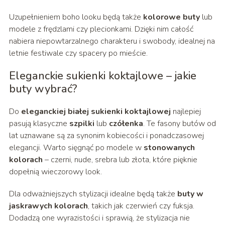
Uzupełnieniem boho looku będą także
kolorowe buty
lub
modele z frędzlami czy plecionkami. Dzięki nim całość
nabiera niepowtarzalnego charakteru i swobody, idealnej na
letnie festiwale czy spacery po mieście.
Eleganckie sukienki koktajlowe – jakie
buty wybrać?
Do
eleganckiej białej sukienki koktajlowej
najlepiej
pasują klasyczne
szpilki
lub
czółenka
. Te fasony butów od
lat uznawane są za synonim kobiecości i ponadczasowej
elegancji. Warto sięgnąć po modele w
stonowanych
kolorach
– czerni, nude, srebra lub złota, które pięknie
dopełnią wieczorowy look.
Dla odważniejszych stylizacji idealne będą także
buty w
jaskrawych kolorach
, takich jak czerwień czy fuksja.
Dodadzą one wyrazistości i sprawią, że stylizacja nie