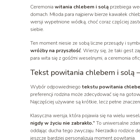
Ceremonia
witania chlebem i solą
przebiega wed
domach. Młoda para najpierw bierze kawałek chleba,
wersji wypełnione wódką, choć coraz częściej zas
siebie.
Ten moment niesie ze sobą liczne przesądy i symb
wróżby na przyszłość
. Wierzy się, że taki gest 
para wita się z gośćmi weselnymi, a ceremonia ofi
Tekst powitania chlebem i solą 
Wybór odpowiedniego
tekstu powitania chlebe
preferencji rodzina może zdecydować się na gotow
Najczęściej używane są krótkie, lecz pełne znaczen
Klasyczna wersja, która pojawia się na wielu wesel
nigdy w życiu nie zabrakło.”
To uniwersalne zdani
oddając ducha tego zwyczaju. Nierzadko rodzice dec
jeszcze bardziej personalizują moment powitania.