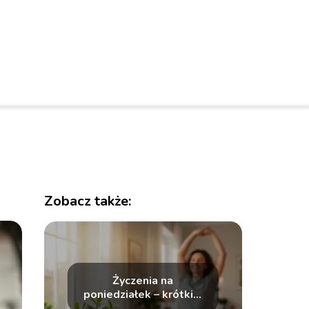
Zobacz także:
Życzenia na
poniedziałek – krótkie,
wesołe i motywujące