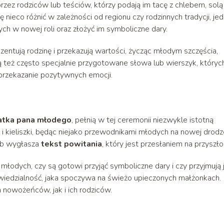
rzez rodziców lub teściów, którzy podają im tacę z chlebem, solą
nieco różnić w zależności od regionu czy rodzinnych tradycji, je
h w nowej roli oraz złożyć im symboliczne dary.
entują rodzinę i przekazują wartości, życząc młodym szczęścia,
ą też często specjalnie przygotowane słowa lub wierszyk, któryc
 przekazanie pozytywnych emocji.
tka pana młodego
, pełnią w tej ceremonii niezwykle istotną
ól i kieliszki, będąc niejako przewodnikami młodych na nowej drod
lub wygłasza
tekst powitania
, który jest przesłaniem na przyszło
łodych, czy są gotowi przyjąć symboliczne dary i czy przyjmują j
wiedzialność, jaka spoczywa na świeżo upieczonych małżonkach.
nowożeńców, jak i ich rodziców.