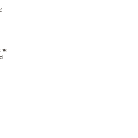
ć
enia
zi