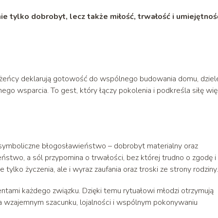
e tylko dobrobyt, lecz także miłość, trwałość i umiejętnoś
ożeńcy deklarują gotowość do wspólnego budowania domu, dziel
ego wsparcia. To gest, który łączy pokolenia i podkreśla siłę wię
 symboliczne błogosławieństwo – dobrobyt materialny oraz
two, a sól przypomina o trwałości, bez której trudno o zgodę i
tylko życzenia, ale i wyraz zaufania oraz troski ze strony rodziny.
tami każdego związku. Dzięki temu rytuałowi młodzi otrzymują
j na wzajemnym szacunku, lojalności i wspólnym pokonywaniu