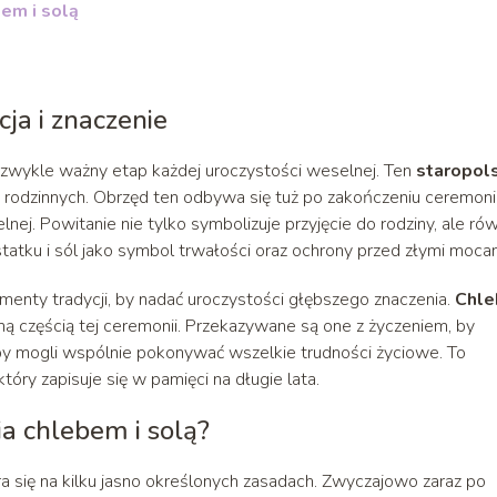
em i solą
cja i znaczenie
zwykle ważny etap każdej uroczystości weselnej. Ten
staropols
i rodzinnych. Obrzęd ten odbywa się tuż po zakończeniu ceremoni
nej. Powitanie nie tylko symbolizuje przyjęcie do rodziny, ale ró
atku i sól jako symbol trwałości oraz ochrony przed złymi mocam
menty tradycji, by nadać uroczystości głębszego znaczenia.
Chle
ną częścią tej ceremonii. Przekazywane są one z życzeniem, by
y mogli wspólnie pokonywać wszelkie trudności życiowe. To
óry zapisuje się w pamięci na długie lata.
a chlebem i solą?
a się na kilku jasno określonych zasadach. Zwyczajowo zaraz po