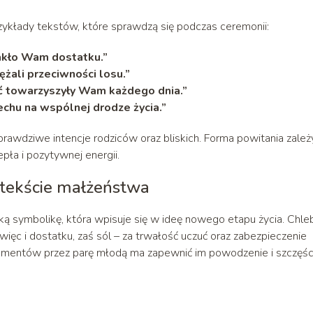
ykłady tekstów, które sprawdzą się podczas ceremonii:
akło Wam dostatku.”
żali przeciwności losu.”
ść towarzyszyły Wam każdego dnia.”
chu na wspólnej drodze życia.”
rawdziwe intencje rodziców oraz bliskich. Forma powitania zależ
pła i pozytywnej energii.
ntekście małżeństwa
ą symbolikę, która wpisuje się w ideę nowego etapu życia. Chle
ęc i dostatku, zaś sól – za trwałość uczuć oraz zabezpieczenie
ementów przez parę młodą ma zapewnić im powodzenie i szczęśc