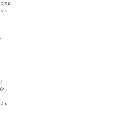
 oraz
dnak
h
ze
ść.
e z