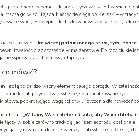
ług ustalonego schematu, który kultywowany jest w wielu pols
 macza go w soli i zjada. Następnie sięga po kieliszki – w tradyc
tępowane wodą. Po wypiciu kieliszków nowożeńcy rzucają szkło 
oliczne znaczenia.
Im więcej potłuczonego szkła, tym lepsze
zapewni trwałość oraz szczęście w małżeństwie. Po rozbiciu kieli
cjalnie wprowadza ich w nowy etap życia.
– co mówić?
m i solą
to bardzo ważny element całego obrzędu. W zależnośc
ą formułkę lub przygotować własne, spersonalizowane życzenia.
ia słowa, podkreślające wagę tej chwili i życzenia dla nowożeńc
ach, brzmi:
„Witamy Was chlebem i solą, aby Wam chleba i s
e łączy w sobie zarówno tradycję, jak i serdeczność, doskonale
ydują się również na krótkie wierszyki lub własne refleksje, któ