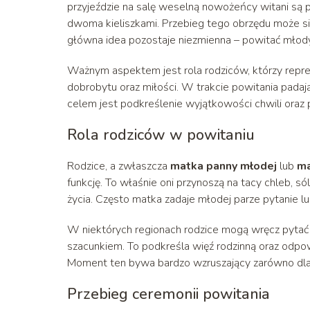
przyjeździe na salę weselną nowożeńcy witani są p
dwoma kieliszkami. Przebieg tego obrzędu może się 
główna idea pozostaje niezmienna – powitać młodyc
Ważnym aspektem jest rola rodziców, którzy reprez
dobrobytu oraz miłości. W trakcie powitania padaj
celem jest podkreślenie wyjątkowości chwili oraz
Rola rodziców w powitaniu
Rodzice, a zwłaszcza
matka panny młodej
lub
ma
funkcję. To właśnie oni przynoszą na tacy chleb, s
życia. Często matka zadaje młodej parze pytanie 
W niektórych regionach rodzice mogą wręcz pytać m
szacunkiem. To podkreśla więź rodzinną oraz odpo
Moment ten bywa bardzo wzruszający zarówno dla 
Przebieg ceremonii powitania