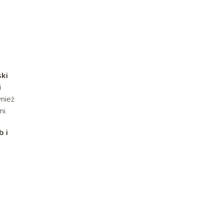
ki
i
wnież
i.
b i