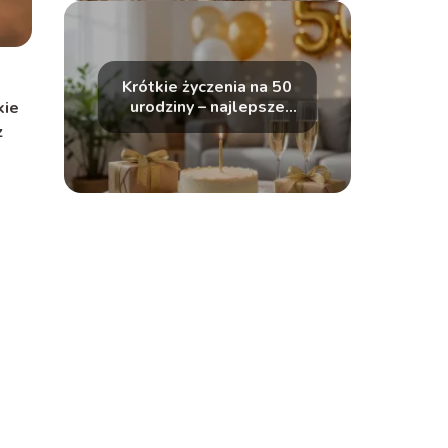
Krótkie życzenia na 50
urodziny – najlepsze
kie
pomysły
z