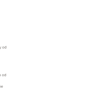
y od
b od
ie