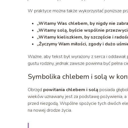
W praktyce można także wykorzystać poniższe prz
„Witamy Was chlebem, by nigdy nie zabr
„Witamy solą, byście wspólnie przezwycię
„Witamy kieliszkiem, by szczęście i rado
„Życzymy Wam miłości, zgody i dużo uśmie
Ważne, aby tekst był wyrażony z serca i oddawał p
gustu rodziny, jednak zawsze powinna być pełna cie
Symbolika chlebem i solą w ko
Obrzęd
powitania chlebem i solą
posiada głębok
wieków uznawany jest za podstawę pożywienia, a wi
przed niezgodą. Wspólne spożycie tych dwóch el
na nowej drodze życia.