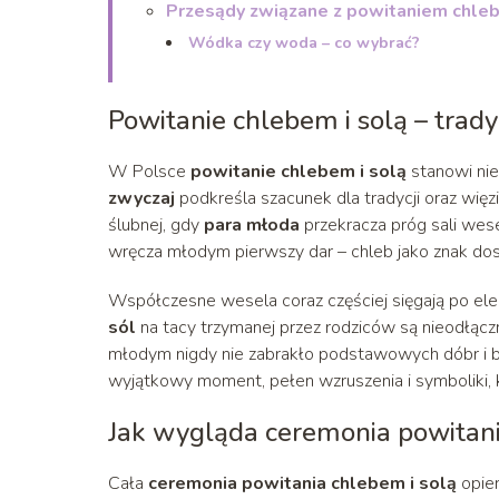
Przesądy związane z powitaniem chleb
Wódka czy woda – co wybrać?
Powitanie chlebem i solą – trady
W Polsce
powitanie chlebem i solą
stanowi nie
zwyczaj
podkreśla szacunek dla tradycji oraz więz
ślubnej, gdy
para młoda
przekracza próg sali wesel
wręcza młodym pierwszy dar – chleb jako znak dost
Współczesne wesela coraz częściej sięgają po ele
sól
na tacy trzymanej przez rodziców są nieodłącz
młodym nigdy nie zabrakło podstawowych dóbr i b
wyjątkowy moment, pełen wzruszenia i symboliki, kt
Jak wygląda ceremonia powitani
Cała
ceremonia powitania chlebem i solą
opier