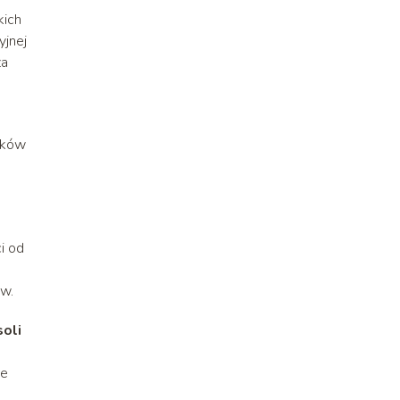
kich
yjnej
za
szków
i od
ów.
oli
re