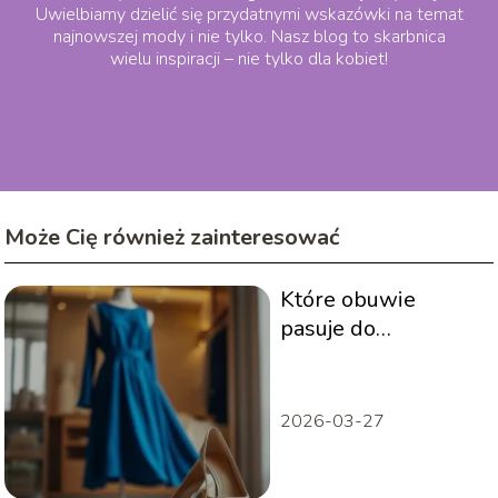
Uwielbiamy dzielić się przydatnymi wskazówki na temat
najnowszej mody i nie tylko. Nasz blog to skarbnica
wielu inspiracji – nie tylko dla kobiet!
Może Cię również zainteresować
Które obuwie
pasuje do
kobaltowej
sukienki?
2026-03-27