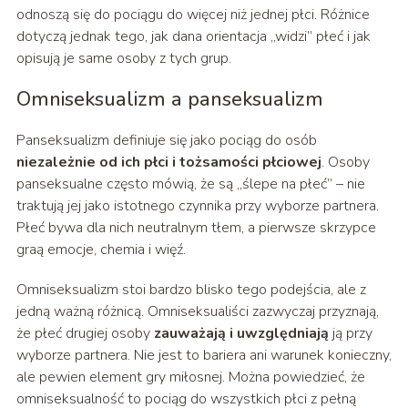
odnoszą się do pociągu do więcej niż jednej płci. Różnice
dotyczą jednak tego, jak dana orientacja „widzi” płeć i jak
opisują je same osoby z tych grup.
Omniseksualizm a panseksualizm
Panseksualizm definiuje się jako pociąg do osób
niezależnie od ich płci i tożsamości płciowej
. Osoby
panseksualne często mówią, że są „ślepe na płeć” – nie
traktują jej jako istotnego czynnika przy wyborze partnera.
Płeć bywa dla nich neutralnym tłem, a pierwsze skrzypce
graą emocje, chemia i więź.
Omniseksualizm stoi bardzo blisko tego podejścia, ale z
jedną ważną różnicą. Omniseksualiści zazwyczaj przyznają,
że płeć drugiej osoby
zauważają i uwzględniają
ją przy
wyborze partnera. Nie jest to bariera ani warunek konieczny,
ale pewien element gry miłosnej. Można powiedzieć, że
omniseksualność to pociąg do wszystkich płci z pełną