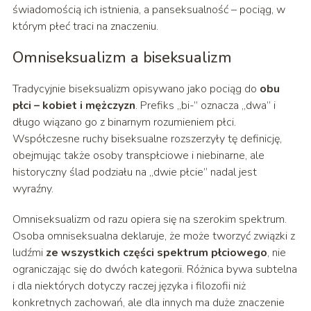
świadomością ich istnienia, a panseksualność – pociąg, w
którym płeć traci na znaczeniu.
Omniseksualizm a biseksualizm
Tradycyjnie biseksualizm opisywano jako pociąg do
obu
płci – kobiet i mężczyzn
. Prefiks „bi-” oznacza „dwa” i
długo wiązano go z binarnym rozumieniem płci.
Współczesne ruchy biseksualne rozszerzyły tę definicję,
obejmując także osoby transpłciowe i niebinarne, ale
historyczny ślad podziału na „dwie płcie” nadal jest
wyraźny.
Omniseksualizm od razu opiera się na szerokim spektrum.
Osoba omniseksualna deklaruje, że może tworzyć związki z
ludźmi
ze wszystkich części spektrum płciowego
, nie
ograniczając się do dwóch kategorii. Różnica bywa subtelna
i dla niektórych dotyczy raczej języka i filozofii niż
konkretnych zachowań, ale dla innych ma duże znaczenie