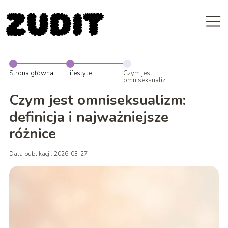
Strona główna
Lifestyle
Czym jest
omniseksualizm:
definicja i
najważniejsze
Czym jest omniseksualizm:
różnice
definicja i najważniejsze
różnice
Data publikacji: 2026-03-27